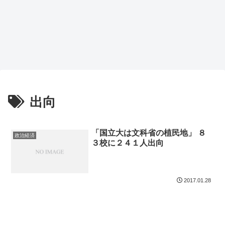
出向
「国立大は文科省の植民地」 ８
政治経済
３校に２４１人出向
2017.01.28