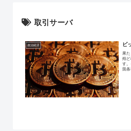
取引サーバ
ビッ
政治経済
果た
殆ど
す。
箇条