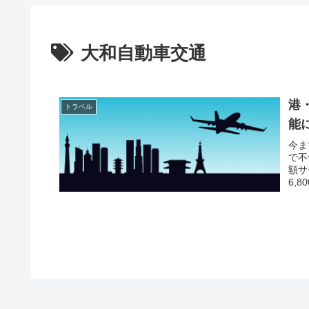
大和自動車交通
港
トラベル
能
今ま
で不
額サ
6,