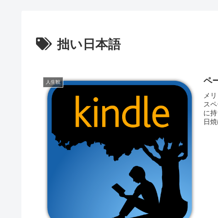
拙い日本語
ペ
人生観
メリ
スペ
に持
日焼