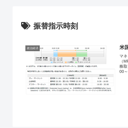
振替指示時刻
米
政治経済
マネ
（M
株取
00