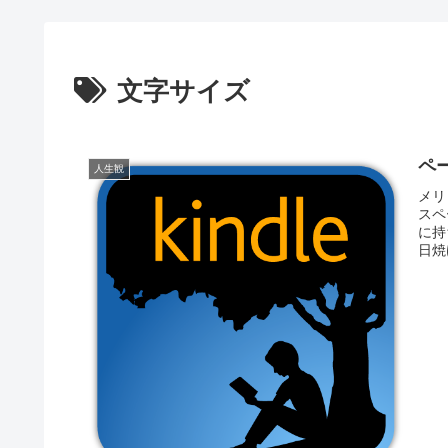
文字サイズ
ペ
人生観
メリ
スペ
に持
日焼