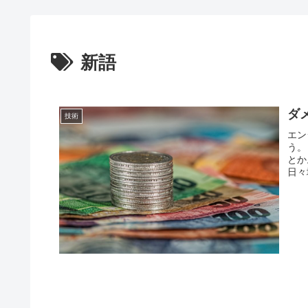
新語
ダ
技術
エン
う。
とか
日々