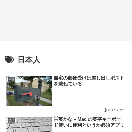
日本人
自宅の郵便受けは差し出しポスト
米国
を兼ねている
2017.05.27
⌘英かな – Mac の英字キーボー
技術
ド使いに便利というか必須アプリ