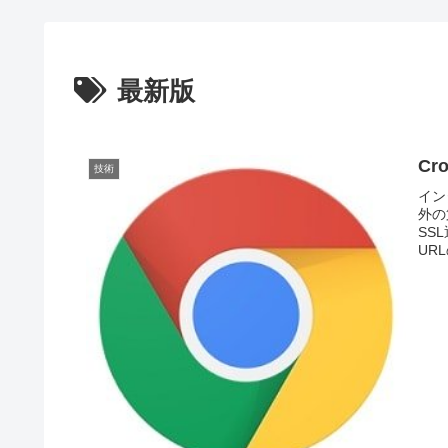
最新版
C
技術
イン
外の
SS
UR