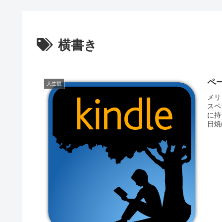
横書き
ペ
人生観
メリ
スペ
に持
日焼