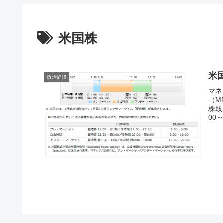
米国株
米
政治経済
マネ
（M
株取
00