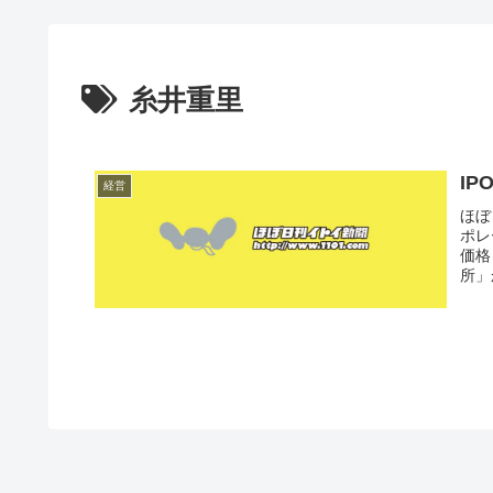
糸井重里
IP
経営
ほぼ
ポレ
価格
所」