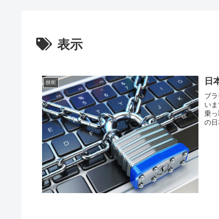
表示
日
技術
ブラ
いま
乗っ
の日