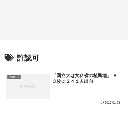
許認可
「国立大は文科省の植民地」 ８
政治経済
３校に２４１人出向
2017.01.28