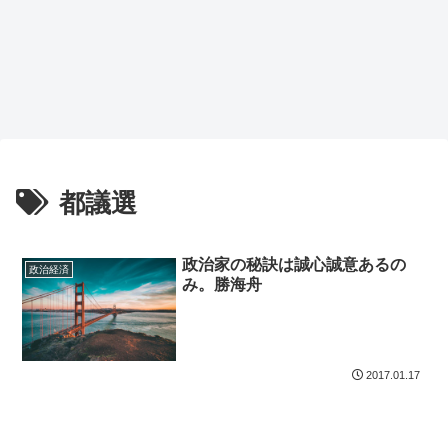
都議選
政治家の秘訣は誠心誠意あるの
政治経済
み。勝海舟
2017.01.17