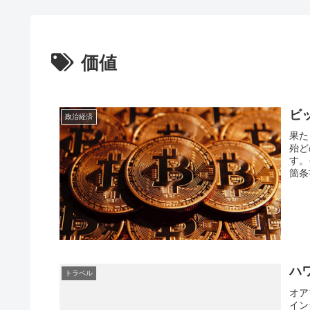
価値
ビッ
政治経済
果た
殆ど
す。
箇条
ハ
トラベル
オア
イン