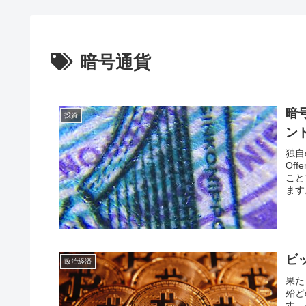
暗号通貨
暗
投資
ン
独自
Of
こと
ます
ビッ
政治経済
果た
殆ど
す。