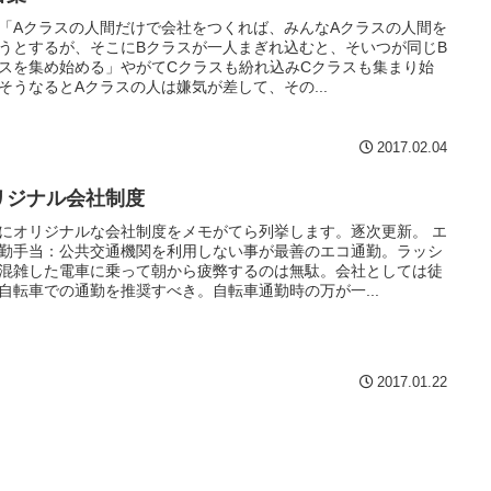
7 「Aクラスの人間だけで会社をつくれば、みんなAクラスの人間を
うとするが、そこにBクラスが一人まぎれ込むと、そいつが同じB
スを集め始める」やがてCクラスも紛れ込みCクラスも集まり始
そうなるとAクラスの人は嫌気が差して、その...
2017.02.04
リジナル会社制度
にオリジナルな会社制度をメモがてら列挙します。逐次更新。 エ
勤手当：公共交通機関を利用しない事が最善のエコ通勤。ラッシ
混雑した電車に乗って朝から疲弊するのは無駄。会社としては徒
自転車での通勤を推奨すべき。自転車通勤時の万が一...
2017.01.22