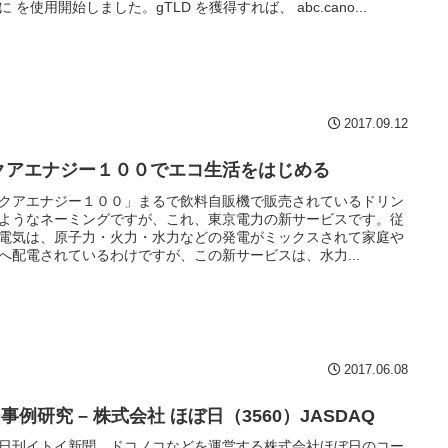
に を使用開始しました。gTLD を獲得すれば、 abc.cano...
2017.09.12
クアエナジー１００でエコ生活をはじめる
クアエナジー１００」まるで飲料自販機で販売されているドリン
ようなネーミングですが、これ、東京電力の新サービスです。従
電気は、原子力・火力・水力などの発電がミックスされて家庭や
へ配電されているわけですが、この新サービスは、水力...
2017.06.08
O事例研究 – 株式会社 ほぼ日（3560）JASDAQ
日刊イトイ新聞、ドコノコなどを運営する株式会社ほぼ日のコー