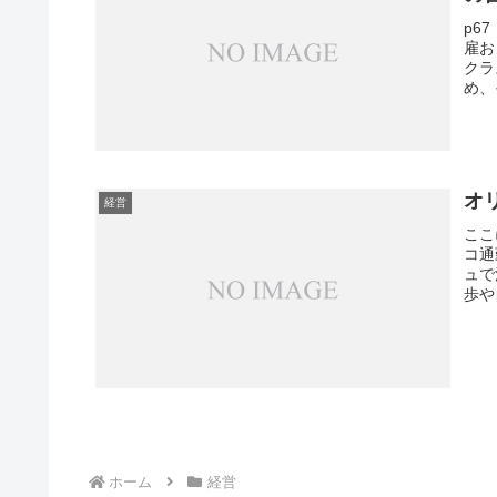
p6
雇お
クラ
め、
オ
経営
ここ
コ通
ュで
歩や
ホーム
経営