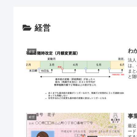
経営
わ
経営
法人
は、
まと
と随
事
経営
最近
ード
する