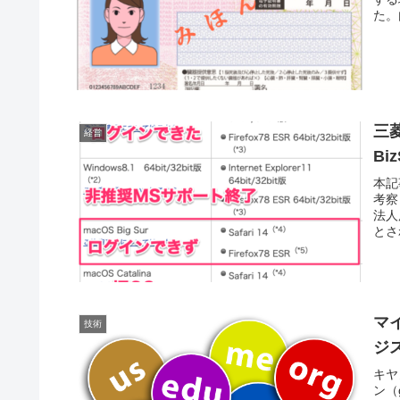
た。
三
経営
Bi
本記
考察
法人
とさ
マ
技術
ジ
キヤ
ン（g