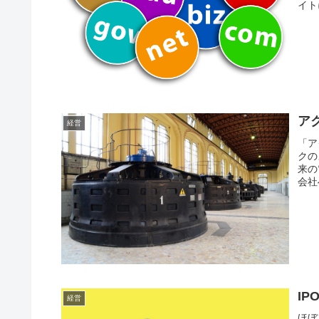
イト
ア
経営
「ア
クの
来の
会社
IP
経営
ほぼ