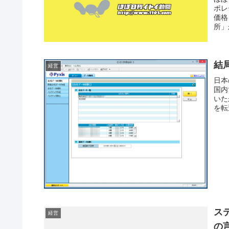
ポレ
価格
所」
結
経営
日本
国内
いた
を転
ス
経営
の