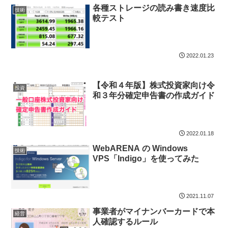
各種ストレージの読み書き速度比
技術
較テスト
2022.01.23
【令和４年版】株式投資家向け令
投資
和３年分確定申告書の作成ガイド
2022.01.18
WebARENA の Windows
技術
VPS「Indigo」を使ってみた
2021.11.07
事業者がマイナンバーカードで本
経営
人確認するルール