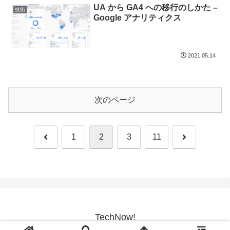
UA から GA4 への移行のしかた –
技術
Google アナリティクス
2021.05.14
次のページ
前
次
1
2
3
11
へ
へ
TechNow!